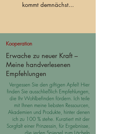
kommt demnächst...
Kooperation
Erwache zu neuer Kraft –
Meine handverlesenen
Empfehlungen
Vergessen Sie den giftigen Apfel! Hier
finden Sie ausschließlich Empfehlungen,
die Ihr Wohlbefinden fördern. Ich teile
mit Ihnen meine liebsten Ressourcen,
Akademien und Produkte, hinter denen
ich zu 100 % stehe. Kuratiert mit der
Sorgfalt einer Prinzessin, für Ergebnisse,
die jeden Spiegel zum Lächeln