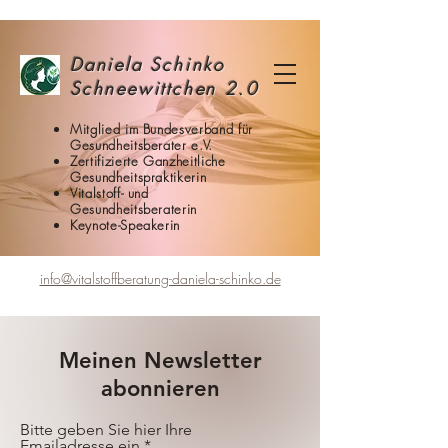
Daniela Schinko
Schneewittchen 2.0
Mitglied im Bundesverband für
Gesundheitsberater e.V.
Zertifizierte Ganzheitliche
Gesundheitspraktikerin
Vitalstoff- und
Gesundheitsberaterin
Keynote-Speakerin​
info@vitalstoffberatung-daniela-schinko.de
Meinen Newsletter
abonnieren
Bitte geben Sie hier Ihre
Emailadresse ein