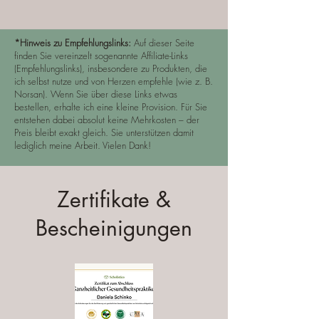
*Hinweis zu Empfehlungslinks:
Auf dieser Seite
finden Sie vereinzelt sogenannte Affiliate-Links
(Empfehlungslinks), insbesondere zu Produkten, die
ich selbst nutze und von Herzen empfehle (wie z. B.
Norsan). Wenn Sie über diese Links etwas
bestellen, erhalte ich eine kleine Provision. Für Sie
entstehen dabei absolut keine Mehrkosten – der
Preis bleibt exakt gleich. Sie unterstützen damit
lediglich meine Arbeit. Vielen Dank!
Zertifikate &
Bescheinigungen